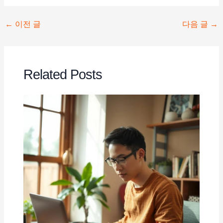
포
←
이전 글
다음 글
→
스
트
탐
Related Posts
색