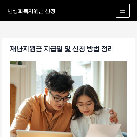
콘
민생회복지원금 신청
텐
MAI
츠
MEN
로
건
너
재난지원금 지급일 및 신청 방법 정리
뛰
기